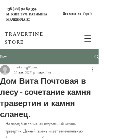
+38 (066) 92-89-354
Доставка по Україні
м. Київ вул. Казимира
Малевича 31
TRAVERTINE
STORE
Пост
marketing95zieit
28 лют. 2021 р.
Читати 1 хв
Дом Вита Почтовая в
лесу - сочетание камня
травертин и камня
сланец.
На фасад был применен натуральный камень 
травертин. Данный камень имеет замечательную 