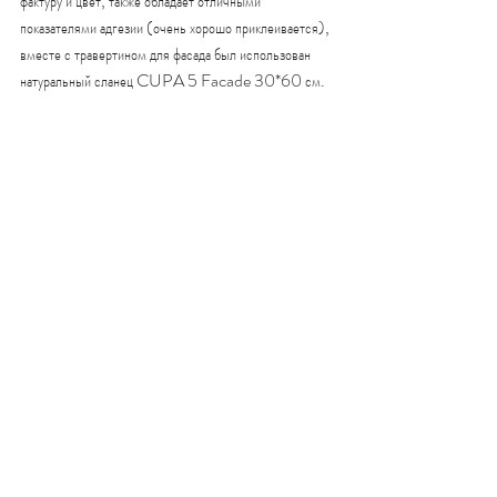
фактуру и цвет, также обладает отличными 
показателями адгезии (очень хорошо приклеивается), 
вместе с травертином для фасада был использован 
натуральный сланец CUPA 5 Facade 30*60 см.