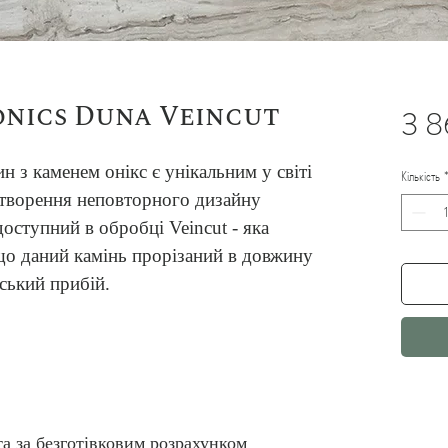
onics Duna Veincut
3 8
 з каменем онікс є унікальним у світі 
Кількість
створення неповторного дизайну 
оступний в обробці Veincut - яка 
що даний камінь прорізаний в довжину 
ський прибій.
та за безготівковим розрахунком 