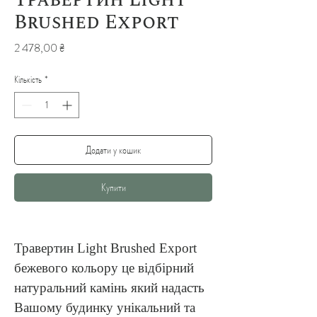
Травертин Light
Brushed Export
Ціна
2 478,00 ₴
Кількість
*
Додати у кошик
Купити
Травертин Light Brushed Export 
бежевого кольору це відбірний 
натуральний камінь який надасть 
Вашому будинку унікальний та 